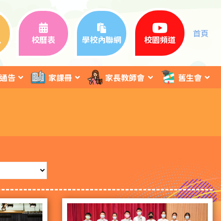
首頁
訊
校曆表
學校內聯網
校園頻道
通告
家課冊
家長教師會
舊生會