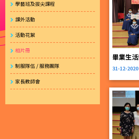
學藝班及拔尖課程
課外活動
活動花絮
相片冊
畢業生活
制服隊伍 / 服務團隊
31-12-2020
家長教師會