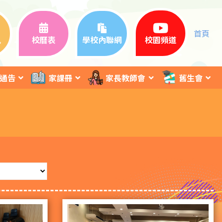
首頁
訊
校曆表
學校內聯網
校園頻道
通告
家課冊
家長教師會
舊生會