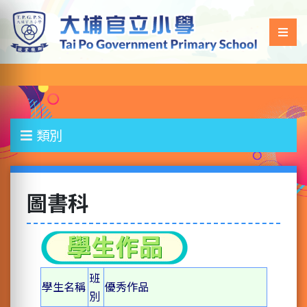
類別
圖書科
班
學生名稱
優秀作品
別