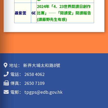
2024年「4．23世界閱讀日創作
聶紫蕓
6E
比賽」——「閱讀愛」閱讀報告
(讀藤野先生有感)
地址：
新界大埔太和路8號
電話：
2658 4062
傳真：
2650 7109
電郵：
tpgps@edb.gov.hk