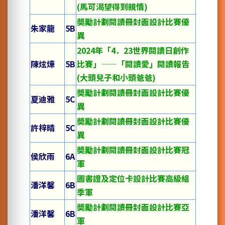
(馬可渴望得到親情)
奬勵計劃閱讀冊封面設計比賽優
朱家龍
5B
異
2024年「4．23世界閱讀日創作
陳炫燁
5B
比賽」——「閱讀愛」閱讀報告
(大頭兒子和小頭爸爸)
奬勵計劃閱讀冊封面設計比賽優
夏迪雅
5C
異
奬勵計劃閱讀冊封面設計比賽優
許梓晴
5C
異
奬勵計劃閱讀冊封面設計比賽冠
侯欣雨
6A
軍
圖書證及定位卡設計比賽高級組
潘洋馨
6B
季軍
奬勵計劃閱讀冊封面設計比賽亞
潘洋馨
6B
軍