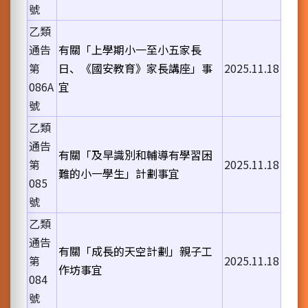
號
乙類
通告
有關「上學期小一至小五家長
第
日、《國安教育》家長講座」事
2025.11.18
086A
宜
號
乙類
通告
有關「及早識別和輔導有學習困
第
2025.11.18
難的小一學生」計劃事宜
085
號
乙類
通告
有關「成長的天空計劃」親子工
第
2025.11.18
作坊事宜
084
號