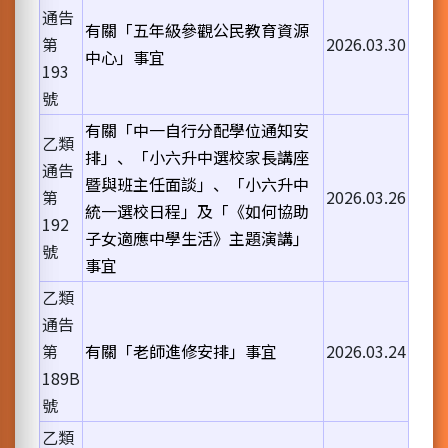
通告
有關「五年級參觀公民教育資源
第
2026.03.30
中心」事宜
193
號
有關「中一自行分配學位通知安
乙類
排」、「小六升中選校家長講座
通告
暨與班主任面談」、「小六升中
第
2026.03.26
統一選校日程」及「《如何協助
192
子女適應中學生活》主題演講」
號
事宜
乙類
通告
第
有關「老師進修安排」事宜
2026.03.24
189B
號
乙類