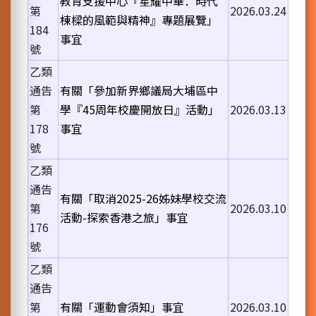
教育支援中心『星耀中華：時代
第
2026.03.24
棟樑的風範與精神』專題展覽」
184
事宜
號
乙類
通告
有關「參加新界鄉議局大埔區中
第
學『45周年校慶開放日』活動」
2026.03.13
178
事宜
號
乙類
通告
有關「取消2025-26姊妹學校交流
第
2026.03.10
活動-探索香港之旅」事宜
176
號
乙類
通告
第
有關「運動會須知」事宜
2026.03.10