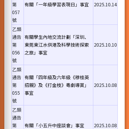
第
有關「一年級學習表現日」事宜
2025.10.14
057
號
乙類
通告
有關學生內地交流計劃「深圳、
第
東莞東江水供港及科學技術探索
2025.10.10
056
之旅」事宜
號
乙類
通告
有關「四年級及六年級《穆桂英
第
招親》及《打金枝》粵劇導賞」
2025.10.08
055
事宜
號
乙類
通告
第
有關「小五升中座談會」事宜
2025.10.08