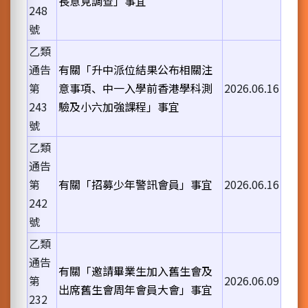
長意見調查」事宜
248
號
乙類
通告
有關「升中派位結果公布相關注
第
意事項、中一入學前香港學科測
2026.06.16
243
驗及小六加強課程」事宜
號
乙類
通告
第
有關「招募少年警訊會員」事宜
2026.06.16
242
號
乙類
通告
有關「邀請畢業生加入舊生會及
第
2026.06.09
出席舊生會周年會員大會」事宜
232