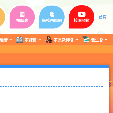
首頁
訊
校曆表
學校內聯網
校園頻道
通告
家課冊
家長教師會
舊生會