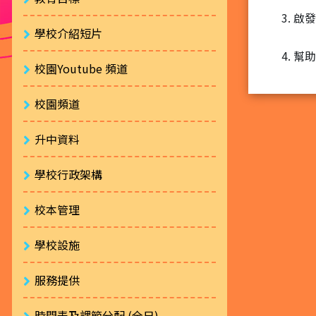
啟發
學校介紹短片
幫助
校園Youtube 頻道
校園頻道
升中資料
學校行政架構
校本管理
學校設施
服務提供
時間表及課節分配 (全日)