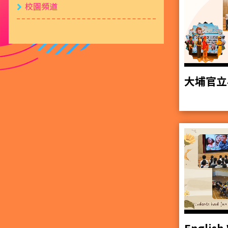
校園頻道
大埔官立