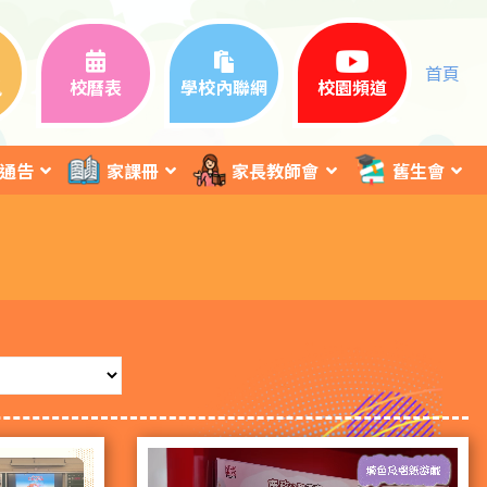
首頁
訊
校曆表
學校內聯網
校園頻道
通告
家課冊
家長教師會
舊生會