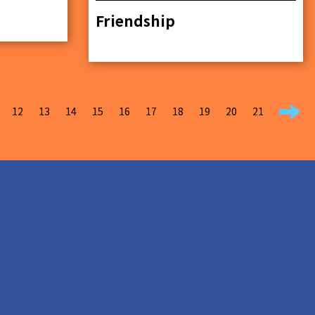
Friendship
12
13
14
15
16
17
18
19
20
21