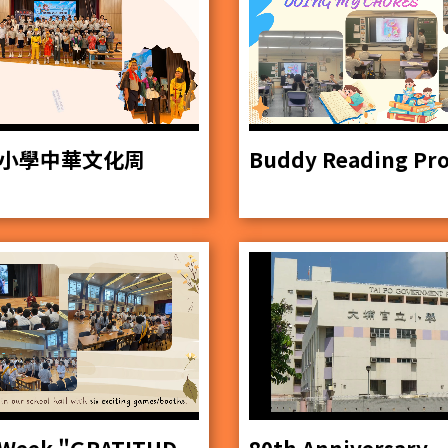
小學中華文化周
English Week "GRATITUDE"
80th Anniversary