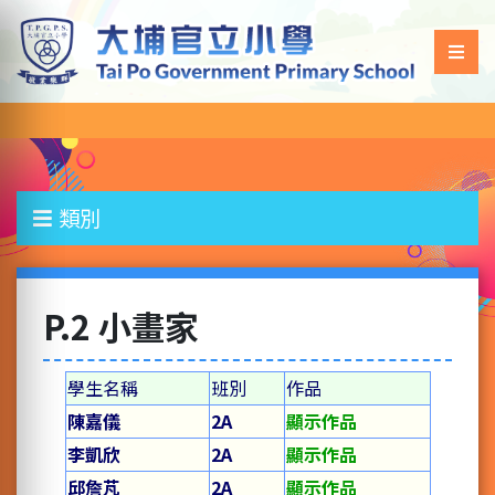
類別
P.2 小畫家
學生名稱
班別
作品
陳嘉儀
2A
顯示作品
李凱欣
2A
顯示作品
邱詹芃
2A
顯示作品