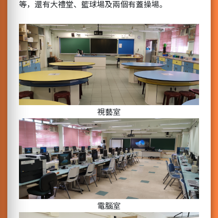
等，還有大禮堂、籃球場及兩個有蓋操場。
視藝室
電腦室