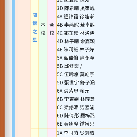
3D 陳希晴 吳家嶠
關
4A 鍾綽禧 徐廸峯
懷
本
全
4B 李燕妮 蘇卓熙
之
校
校
4C 鄒芷晴 林洛伊
星
4D 林子晴 余嘉穎
4E 陳潤鈺 林子燁
5A 藍佳愉 蘇彥潼
5B 邱健樂 /
5C 伍晞悠 莫皓宇
5D 張世宇 舒子涵
6A 洪紫恩 涂元
6B 李東霖 林薛意
6C 梁鋯添 勞嘉渝
6D 陳倩彤 羅梓潞
6E 黃達隆 鍾諾兒
1A 李同茵 吳凱晴