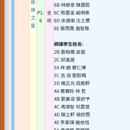
自
6B 林薛意 陳嘉熙
律
P1-
全
6C 勞嘉渝 戚明希
之
6
校
6D 余渡南 沈之覃
星
6E 張雨喬 黃智敬
網課學生姓名:
2B 劉柏橋 梁茵
2C 邱逸晟
3A 林 朗 蔡仁博
3C 吉 煊 劉熙晴
3D 楊正元 段懿軒
4A 蔡寶鈴 林 哲
4B 劉書涵 張舒予
4C 馮偉智 何嘉慧
4D 陳立軒 侯欣雨
4E 李紫瑛 施依恬