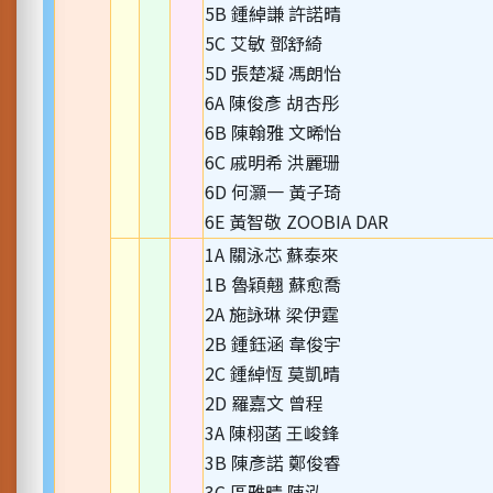
5B 鍾綽謙 許諾晴
5C 艾敏 鄧舒綺
5D 張楚凝 馮朗怡
6A 陳俊彥 胡杏彤
6B 陳翰雅 文晞怡
6C 戚明希 洪麗珊
6D 何灝一 黃子琦
6E 黃智敬 ZOOBIA DAR
1A 關泳芯 蘇泰來
1B 魯穎翹 蘇愈喬
2A 施詠琳 梁伊霆
2B 鍾鈺涵 韋俊宇
2C 鍾綽恆 莫凱晴
2D 羅嘉文 曾程
3A 陳栩菡 王峻鋒
3B 陳彥諾 鄭俊睿
3C 區雅晴 陳泓