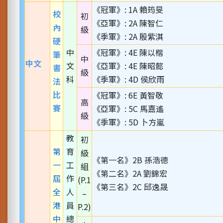
《冠軍》: 1A 賴筠旻
校
初
《亞軍》: 2A 陳智仁
內
級
《季軍》: 2A 殷紫淇
硬
中
《冠軍》: 4E 陳以楷
筆
中
中文
文
《亞軍》: 4E 陳昭懿
書
級
科
《季軍》: 4D 侯欣雨
法
比
《冠軍》: 6E 黃智敬
高
賽
《亞軍》: 5C 馬嘉遙
級
《季軍》: 5D 卜方嵐
教
初
第
育
級
《第一名》2B 孫浩德
一
工
組
《第二名》2A 劉錦宏
屆
作
(P.1
《第三名》2C 邱逸晟
全
人
–
港
員
P.2)
中
總