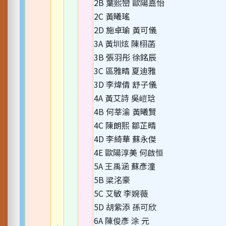
2B 葉熙巒 歐陽嘉怡
2C 黃曦瑤
2D 施卓瑜 黃可儀
3A 黃圳炫 陳栩菡
3B 張羽彤 徐銘辰
3C 區雅晴 夏迪雅
3D 李煒倩 舒子儀
4A 黃艾詩 吳嵦琀
4B 何莘渝 黃曦賢
4C 陳朗熙 鄒芷晴
4D 李綺華 蘇永傑
4E 歐陽淳美 何啟恒
5A 王禹涵 蘇彥潼
5B 梁洺豪
5C 艾敏 李婉薇
5D 胡紫添 孫可欣
6A 陳俊彥 涂 元