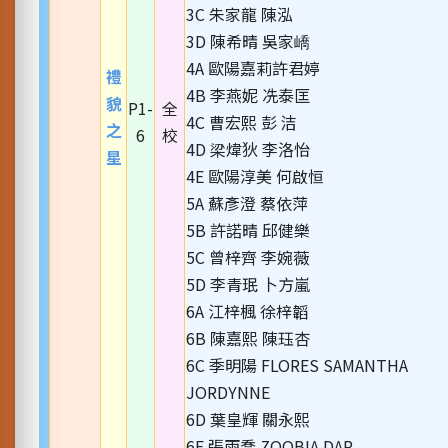
3C 朱家龍 陳泓
3D 陳希晴 吳家嶠
4A 歐陽嘉莉許君婷
禮
4B 李燕妮 冼泰匡
貌
P1-
全
4C 曹宏熙 彭 洁
之
6
校
4D 梁煒狄 李洛怡
星
4E 歐陽淳美 何啟恒
5A 蘇彥澄 蔡依萍
5B 許諾晴 邱健樂
5C 曾梓齊 李婉薇
5D 李青珉 卜方嵐
6A 江梓楓 徐梓韜
6B 陳嘉熙 陳珏杏
6C 季明陽 FLORES SAMANTHA
JORDYNNE
6D 葉皇輝 關永熙
6E 張雨喬 ZOOBIA DAR