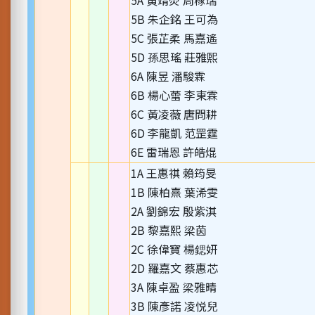
5A 黃靖熒 周稼瑞
5B 朱企銘 王可為
5C 張芷柔 馬嘉遙
5D 孫思瑤 莊雅熙
6A 陳昱 潘駿霖
6B 楊心蕾 李東霖
6C 黃凌薇 唐問耕
6D 李龍凱 范罡霆
6E 雷瑞恩 許皓焜
1A 王惠祺 賴筠旻
1B 陳柏熹 葉浠雯
2A 劉錦宏 殷紫淇
2B 黎嘉熙 梁茵
2C 徐偉寶 楊鍶妍
2D 羅嘉文 蔡惠芯
3A 陳卓盈 梁雅晴
3B 陳彥諾 凌悦兒