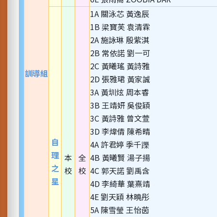
1A 關泳芯 黃逸辰
1B 梁寶芙 袁清霖
2A 施詠琳 殷紫淇
2B 常依諾 劉一可
2C 黃曦瑤 黃詩雅
訓導組
2D 張雅珺 黃家誠
3A 黃圳炫 周本睿
3B 王靖妍 吳俊穎
3C 黃詩雅 曾文萱
3D 李煒倩 陳希晴
自
4A 許君婷 季千躒
理
本
全
4B 黃曦賢 湯子揚
之
校
校
4C 郭天諾 劉禹含
星
4D 李綺華 葉熹靖
4E 劉天穎 林曉彤
5A 陳雪瑩 王怡茵