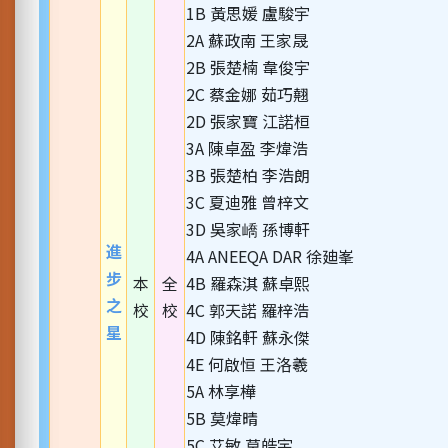
1B 黃思媛 盧駿宇
2A 蘇政南 王家晟
2B 張楚楠 韋俊宇
2C 蔡金娜 茹巧翹
2D 張家寶 江諾桓
3A 陳卓盈 李煒浩
3B 張楚柏 李浩朗
3C 夏迪雅 曾梓文
3D 吳家嶠 孫博軒
進
4A ANEEQA DAR 徐廸峯
步
本
全
4B 羅森淇 蘇卓熙
之
校
校
4C 郭天諾 羅梓浩
星
4D 陳銘軒 蘇永傑
4E 何啟恒 王洛羲
5A 林享樺
5B 莫煒晴
5C 艾敏 莫皓宇