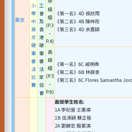
中
小
工
級
學
會
《第一名》4D 侯欣雨
組
英文
中
及
《第二名》4B 陳梓彤
(P.3
英
香
《第三名》4D 余嘉穎
–
文
港
P.4)
硬
硬
高
筆
筆
級
書
書
《第一名》6C 戚明希
組
法
法
《第二名》6B 林薛意
(P.5
比
家
《第三名》6C Flores Samantha Jor
–
賽
協
P.6)
會
面授學生姓名:
1A 李杞晉 王惠祺
1B 伍浠穎 蘇正裕
2A 劉錦宏 殷紫淇