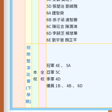
5D 張楚治 劉婧雅
6A 鍾智舜
6B 孫子涵 連智勝
6C 陳玨言 陳潤鴻
6D 李穎芝 楊慧華
6E 劉宇晉 顏芷芊
班
際
整
冠軍 4E 、 5A
潔
本
全
亞軍 5C
比
校
校
季軍 4D
賽
優異 1B 、 4B 、 6D
(下
學
期)