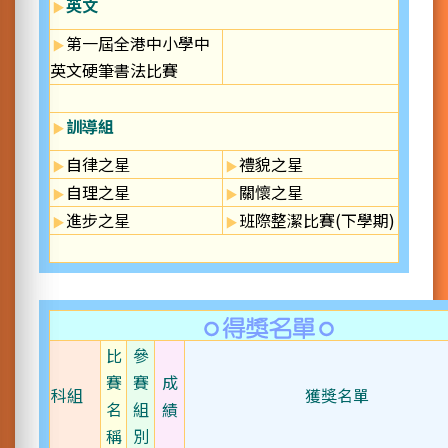
英文
第一屆全港中小學中
英文硬筆書法比賽
訓導組
自律之星
禮貌之星
自理之星
關懷之星
進步之星
班際整潔比賽(下學期)
比
參
賽
賽
成
科組
獲獎名單
名
組
績
稱
別