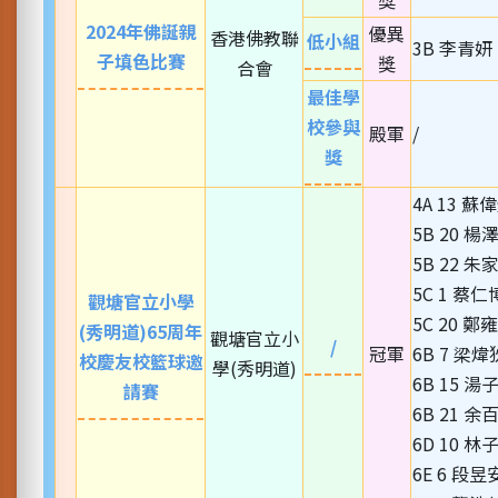
獎
2024年佛誕親
優異
香港佛教聯
低小組
3B 李青妍
子填色比賽
獎
合會
最佳學
校參與
殿軍
/
獎
4A 13 蘇
5B 20 楊
5B 22 朱
5C 1 蔡仁
觀塘官立小學
5C 20 鄭
(秀明道)65周年
觀塘官立小
/
冠軍
6B 7 梁煒
校慶友校籃球邀
學(秀明道)
6B 15 湯
請賽
6B 21 余
6D 10 林
6E 6 段昱