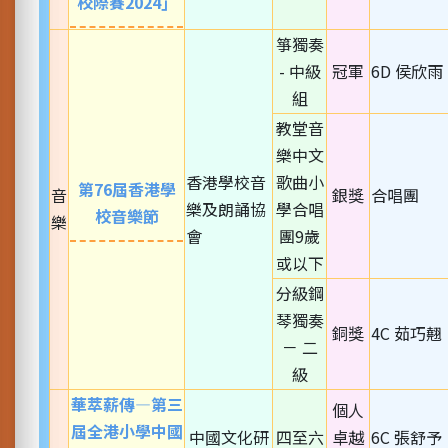
校際賽2024」
箏獨奏
- 中級
冠軍
6D 侯欣雨
組
教堂音
樂中文
香港學校音
歌曲小
第76屆香港學
音
銀獎
合唱團
樂及朗誦協
學合唱
校音樂節
樂
會
團9歲
或以下
分級鋼
琴獨奏
銅獎
4C 茹巧翹
－ 二
級
華萃薪傳—第三
個人
屆全港小學中國
中國文化研
四至六
卓越
6C 張舒予