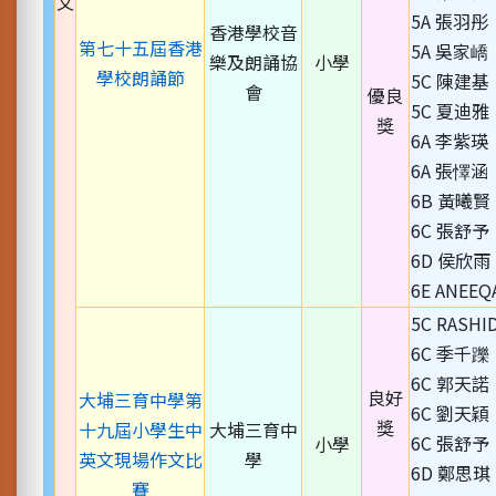
文
5A 張羽彤
香港學校音
第七十五屆香港
5A 吳家嶠
樂及朗誦協
小學
學校朗誦節
5C 陳建基
會
優良
5C 夏迪雅
獎
6A 李紫瑛
6A 張懌涵
6B 黃曦賢
6C 張舒予
6D 侯欣雨
6E ANEEQ
5C RASHI
6C 季千躒
6C 郭天諾
良好
大埔三育中學第
6C 劉天穎
獎
十九屆小學生中
大埔三育中
6C 張舒予
小學
英文現場作文比
學
6D 鄭思琪
賽