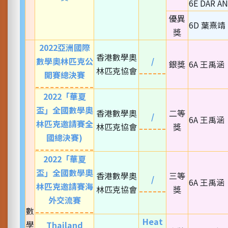
6E DAR A
優異
6D 葉熹靖
獎
2022亞洲國際
香港數學奧
數學奧林匹克公
/
銀獎
6A 王禹涵
林匹克協會
開賽總決賽
2022「華夏
盃」全國數學奧
香港數學奧
二等
/
6A 王禹涵
林匹克邀請賽全
林匹克協會
獎
國總決賽)
2022「華夏
盃」全國數學奧
香港數學奧
三等
/
6A 王禹涵
林匹克邀請賽海
林匹克協會
獎
外交流賽
數
Heat
學
Thailand