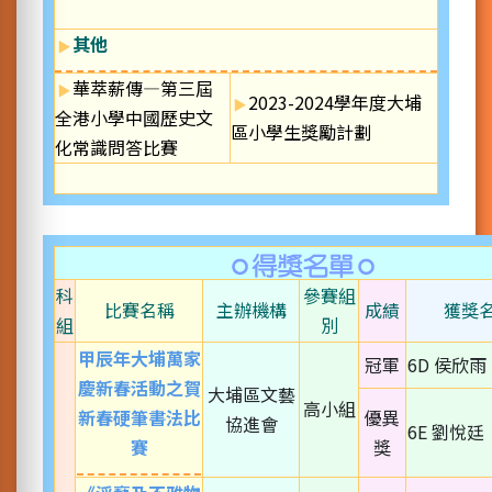
其他
華萃薪傳—第三屆
2023-2024學年度大埔
全港小學中國歷史文
區小學生獎勵計劃
化常識問答比賽
科
參賽組
比賽名稱
主辦機構
成績
獲獎
組
別
甲辰年大埔萬家
冠軍
6D 侯欣雨
慶新春活動之賀
大埔區文藝
高小組
新春硬筆書法比
優異
協進會
6E 劉悅廷
賽
獎