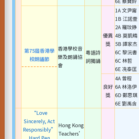
6E 蔡寶鈴
1A 文尹甯
1B 江諾壹
2A 羅玟錚
優異
4B 莫凱晴
獎
5B 譚家杰
香港學校音
第75屆香港學
6C 黎沅書
粵語詩
樂及朗誦協
校朗誦節
6C 林哲
詞獨誦
會
6E 冼泰匡
4A 曾程
良好
6A 林洛伊
獎
6D 鄭思琪
6E 劉禹含
“Love
Sincerely, Act
Hong Kong
Responsibly”
Teachers’
Hard Pen