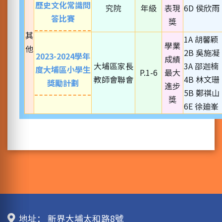
歷史文化常識問
究院
年級
表現
6D 侯欣雨
答比賽
獎
其
1A 胡馨颖
學業
他
2B 吳施凝
2023-2024學年
成績
大埔區家長
3A 邵迦楠
度大埔區小學生
P.1-6
最大
教師會聯會
4B 林文珊
獎勵計劃
進步
5B 鄭祺山
獎
6E 徐廸峯
地址：
新界大埔太和路8號