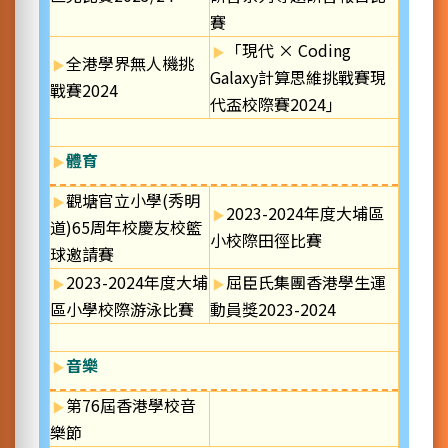
賽
「現代 × Coding
全港學界無人機挑
Galaxy計算思維挑戰賽現
戰賽2024
代盃校際賽2024」
體育
觀塘官立小學(秀明
2023-2024年度大埔區
道)65周年校慶友校籃
小校際田徑比賽
球邀請賽
2023-2024年度大埔
屈臣氏集團香港學生運
區小學校際游泳比賽
動員獎2023-2024
音樂
第76屆香港學校音
樂節