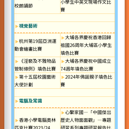
小學生中英文現場作文比
校朗誦節
賽
視覺藝術
大埔各界慶祝香港回歸
杭州第19屆亞洲運
祖國26周年大埔區小學生
動會繪畫比賽
填色比賽
《淫褻及不雅物品
大埔各界慶祝中國成立
管制條例》填色比賽
74週年填色比賽
第十五屆校園藝術
2024年佛誕親子填色比
大使計劃
賽
電腦及常識
心繫家國—「中國傑出
香港小學電腦奧林
歷史人物面面觀」—專題
匹克比賽2023/24
研習系列專題研習報告比