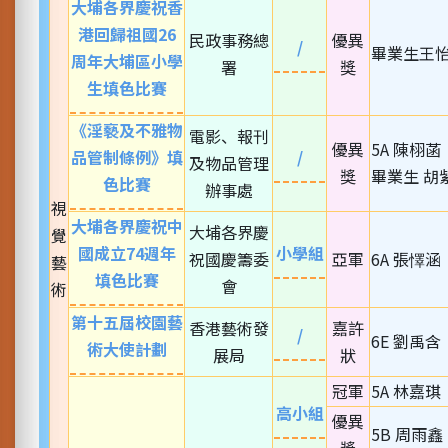
大埔各界慶祝香
港回歸祖國26
民政事務總
優異
/
畢業生王
周年大埔區小學
署
獎
生填色比賽
《淫褻及不雅物
電影、報刊
優異
5A 陳栩菡
品管制條例》填
/
及物品管理
獎
畢業生 胡
色比賽
辦事處
視
大埔各界慶祝中
大埔各界慶
覺
國成立74週年
小學組
祝國慶籌委
亞軍
6A 張懌涵
藝
填色比賽
會
術
第十五屆校園藝
香港藝術發
嘉許
/
6E 劉禹含
術大使計劃
展局
狀
冠軍
5A 林嘉琪
高小組
優異
5B 周雨鑫