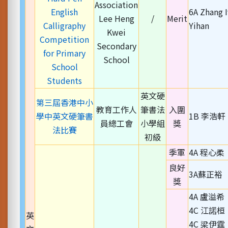
Association
English
6A Zhang I
Lee Heng
/
Merit
Calligraphy
Yihan
Kwei
Competition
Secondary
for Primary
School
School
Students
英文硬
第三屆香港中小
教育工作人
筆書法
入圍
學中英文硬筆書
1B 李浩軒
員總工會
小學組
獎
法比賽
初級
季軍
4A 程心柔
良好
3A蘇正裕
獎
4A 盧溢希
4C 江諾桓
英
4C 梁伊霆