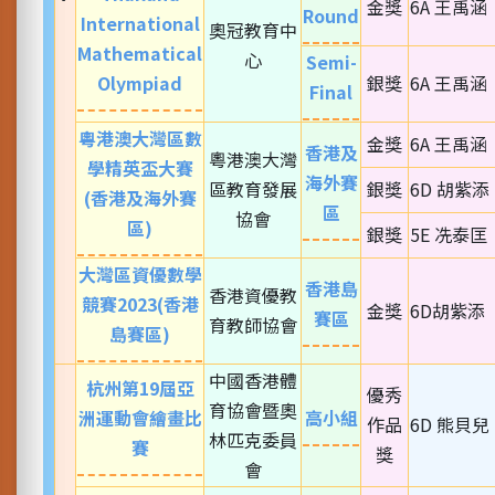
金獎
6A 王禹涵
Round
International
奧冠教育中
Mathematical
心
Semi-
Olympiad
銀獎
6A 王禹涵
Final
粵港澳大灣區數
金獎
6A 王禹涵
香港及
粵港澳大灣
學精英盃大賽
海外賽
區教育發展
銀獎
6D 胡紫添
(香港及海外賽
區
協會
區)
銀獎
5E 冼泰匡
大灣區資優數學
香港島
香港資優教
競賽2023(香港
金獎
6D胡紫添
賽區
育教師協會
島賽區)
中國香港體
杭州第19屆亞
優秀
育協會暨奧
洲運動會繪畫比
高小組
作品
6D 熊貝兒
林匹克委員
賽
獎
會