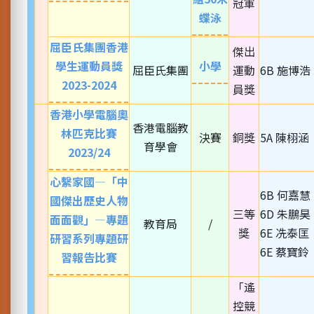
冠軍
蝶泳
屈臣氏集團香港
傑出
學生運動員獎
小學
屈臣氏集團
運動
6B 施博浩
2023-2024
員獎
香港小學電腦奧
香港電腦教
林匹克比賽
決賽
銅獎
5A 陳栩涵
育學會
2023/24
心繫家國—「中
6B 何嘉慧
國傑出歷史人物
三等
6D 朱鵬昊
面面觀」—專題
教育局
/
獎
6E 冼泰匡
研習系列專題研
6E 蔡寶鈴
習報告比賽
「遙
控競