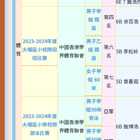
6E 7 龔浩
男子甲
第四
組 跳
6B 余百浩
名
遠
2023-2024年度
男子乙
體
中國香港學
第六
大埔區小校際田
組 跳
5B 李松岭
育
界體育聯會
名
徑比賽
遠
女子甲
第七
組 60
5D 曾善茹
名
米
男子甲
組50米
亞軍
2023-2024年度
背泳
中國香港學
大埔區小學校際
6B 施博浩
界體育聯會
男子甲
游泳比賽
組50米