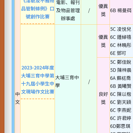
《淫褻及不雅物
電影、報刊
優異
品管制條例》口
及物品管理
/
6B 楊曼蒓
獎
號創作比賽
辦事處
5C 凌悦兒
優異
6C 鍾綽禧
獎
6C 林曉彤
6E 鄧可
5C 鄭佳銳
2023-2024年度
5D 陳梓晨
大埔三育中學第
大埔三育中
6A 蘇楉喬
/
十九屆小學生中
學
6B 黃曦賢
文現場作文比賽
中
良好
6C 陳以楷
文
獎
6C 劉天穎
6C 李燕妮
6C 許君婷
6D鄭思琪