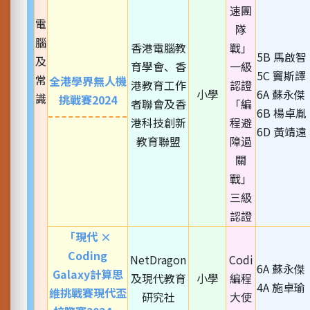
速團
電
隊
腦
香港電腦教
戰」
5B 馬啟智
及
育學會、香
一級
5C 竇斯譯
常
全港學界無人機
港教育工作
認證
小學
6A 蘇永傑
識
挑戰賽2024
者聯會及香
「編
6B 楊卓胤
港科技創新
程避
6D 黃靖遠
教育聯盟
障過
關
戰」
三級
認證
「現代 ×
Coding
NetDragon
Codi
6A 蘇永傑
Galaxy計算思
及現代教育
小學
編程
4A 施卓瑜
維挑戰賽現代盃
研究社
大使