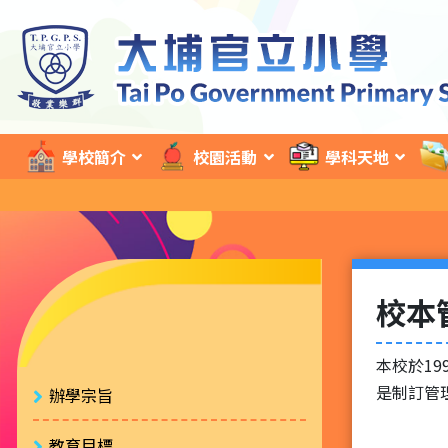
學校簡介
校園活動
學科天地
校本
本校於1
是制訂管
辦學宗旨
教育目標