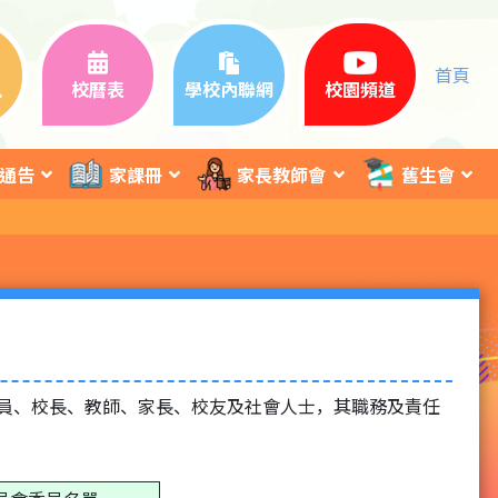
首頁
訊
校曆表
學校內聯網
校園頻道
通告
家課冊
家長教師會
舊生會
官員、校長、教師、家長、校友及社會人士，其職務及責任