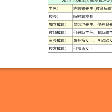
2025-2026年度 學校管
主席：
許志鋒先生 (教育局
校長：
陳錦輝校長
獨立成員：
曾炳坤先生、侯寿發
教師成員：
何毅詩主任、蔡詩韻
家長成員：
游冬梅女士、李欣欣
校友成員：
何擅泳女士