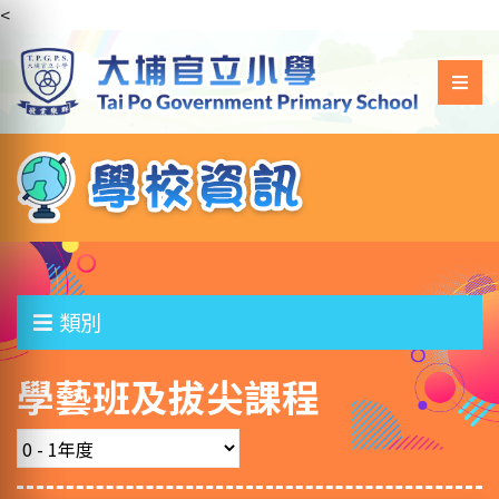
<
類別
學藝班及拔尖課程