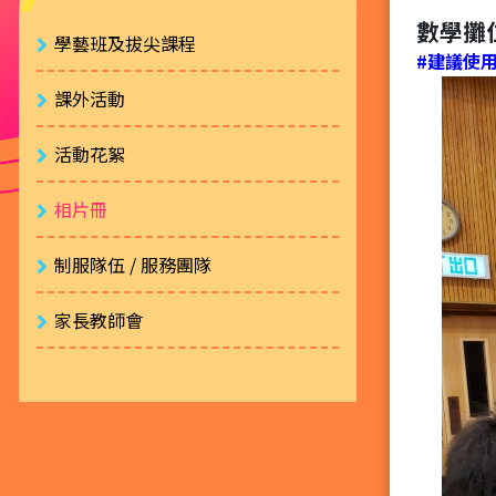
數學攤
學藝班及拔尖課程
#建議使用 
課外活動
活動花絮
相片冊
制服隊伍 / 服務團隊
家長教師會