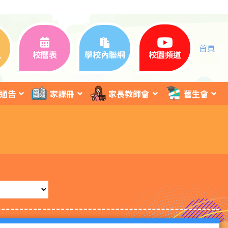
首頁
訊
校曆表
學校內聯網
校園頻道
通告
家課冊
家長教師會
舊生會