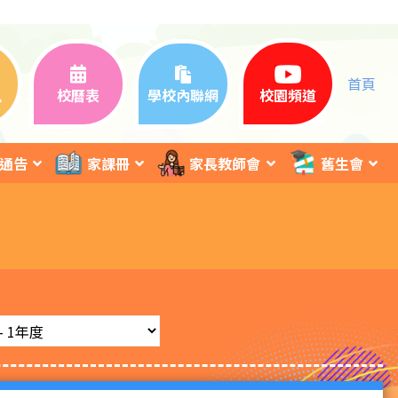
首頁
訊
校曆表
學校內聯網
校園頻道
通告
家課冊
家長教師會
舊生會