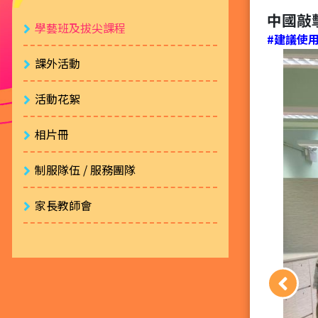
中國敲
學藝班及拔尖課程
#建議使用 
課外活動
活動花絮
相片冊
制服隊伍 / 服務團隊
家長教師會