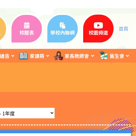
首頁
訊
校曆表
學校內聯網
校園頻道
通告
家課冊
家長教師會
舊生會