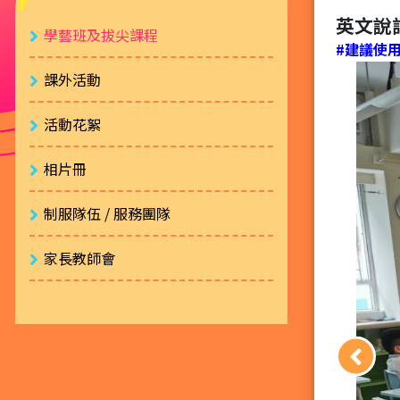
英文說
學藝班及拔尖課程
#建議使用 
課外活動
活動花絮
相片冊
制服隊伍 / 服務團隊
家長教師會