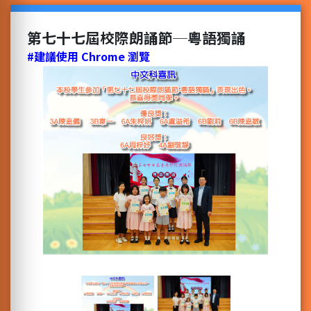
第七十七屆校際朗誦節─粵語獨誦
#建議使用 Chrome 瀏覽