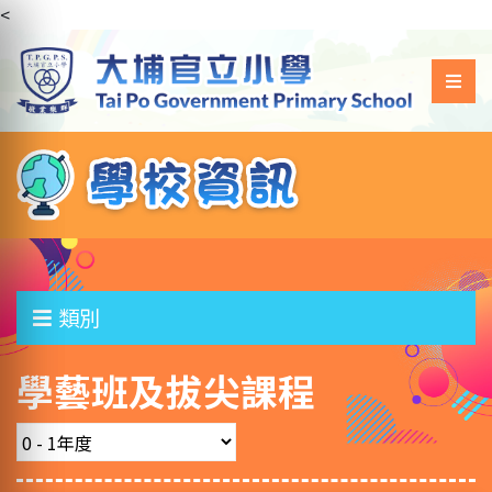
<
類別
學藝班及拔尖課程