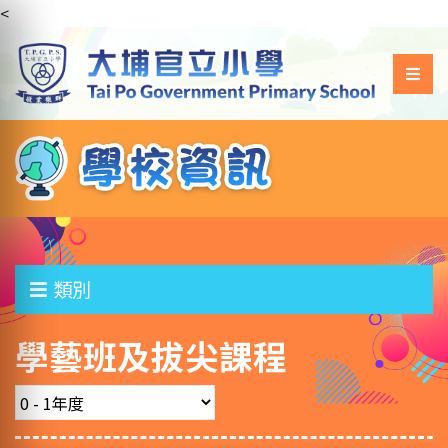
<
類別
學藝班及拔尖課程