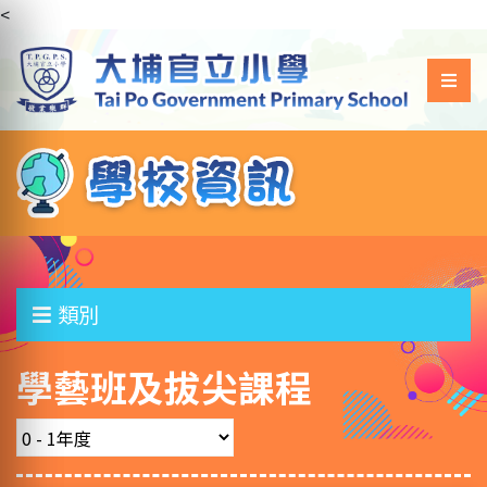
<
類別
學藝班及拔尖課程