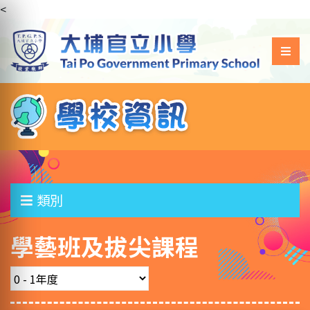
<
類別
學藝班及拔尖課程