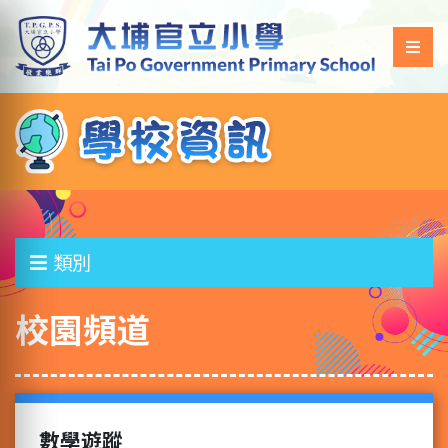
類別
校園頻道
數學遊蹤