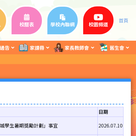
首頁
訊
校曆表
學校內聯網
校園頻道
通告
家課冊
家長教師會
舊生會
日期
育城學生暑期獎勵計劃」事宜
2026.07.10