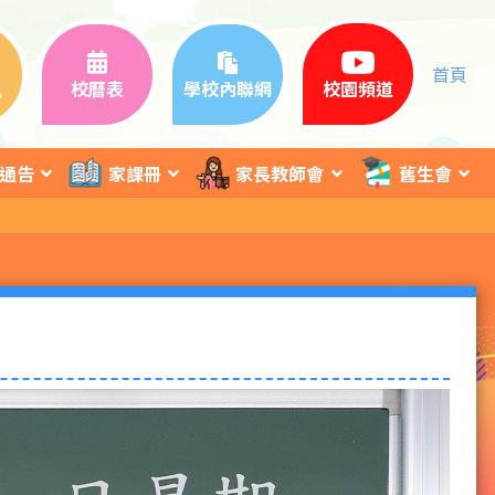
首頁
訊
校曆表
學校內聯網
校園頻道
通告
家課冊
家長教師會
舊生會