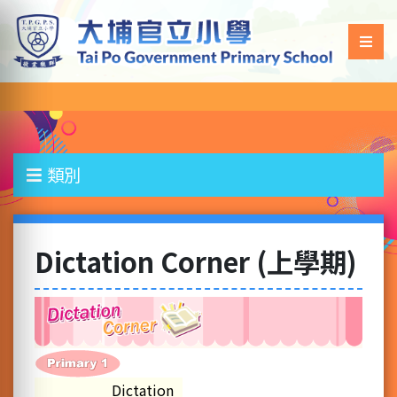
類別
Dictation Corner (上學期)
Dictation