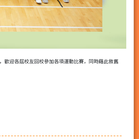
動，歡迎各屆校友回校參加各項運動比賽，同時藉此敘舊