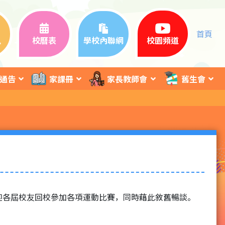
首頁
訊
校曆表
學校內聯網
校園頻道
通告
家課冊
家長教師會
舊生會
歡迎各屆校友回校參加各項運動比賽，同時藉此敘舊暢談。