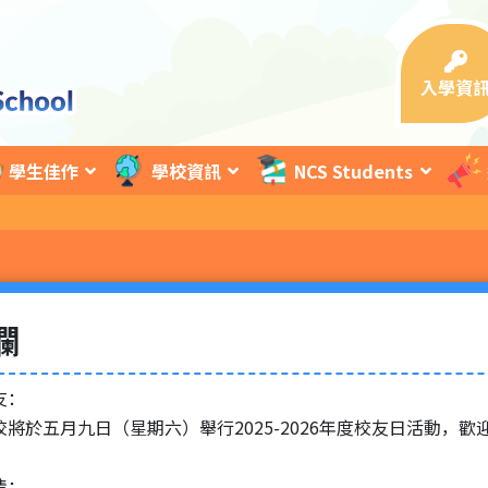
入學資
學生佳作
學校資訊
NCS Students
欄
友：
於五月九日（星期六）舉行2025-2026年度校友日活動，
情：