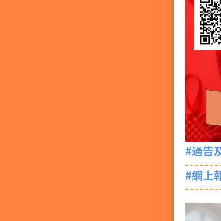
#通告
#網上