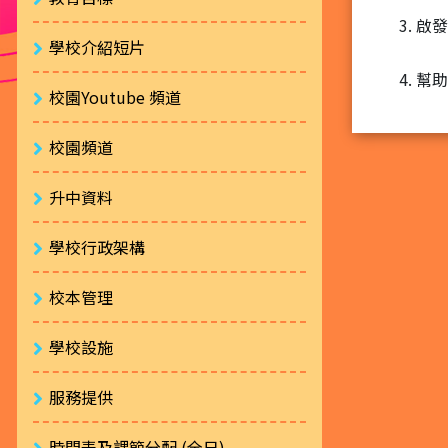
啟發
學校介紹短片
幫助
校園Youtube 頻道
校園頻道
升中資料
學校行政架構
校本管理
學校設施
服務提供
時間表及課節分配 (全日)