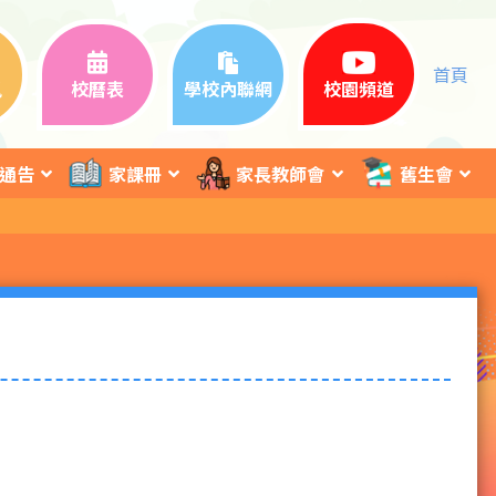
首頁
訊
校曆表
學校內聯網
校園頻道
通告
家課冊
家長教師會
舊生會