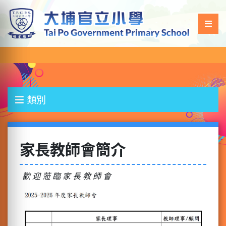
類別
家長教師會簡介
歡 迎 蒞 臨 家 長 教 師 會