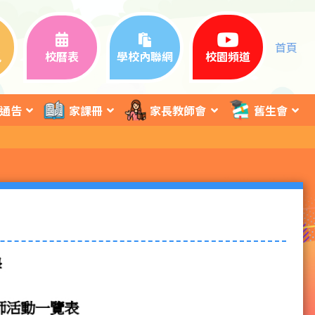
首頁
訊
校曆表
學校內聯網
校園頻道
通告
家課冊
家長教師會
舊生會