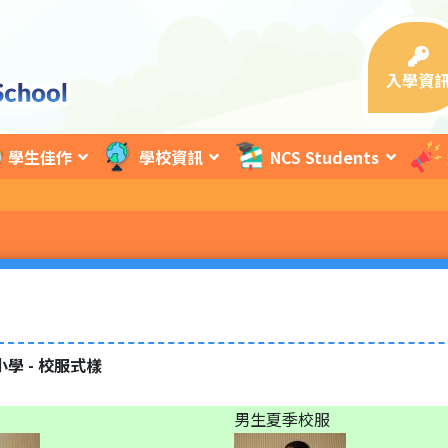
入學資
學生佳作
學校資訊
NCS Students
學 - 校服式樣
男生夏季校服