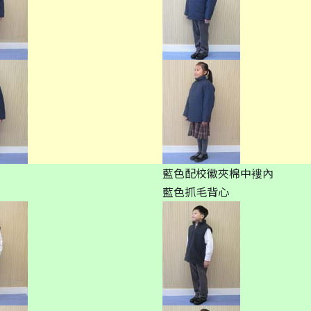
藍色配校徽夾棉中褸內
藍色抓毛背心