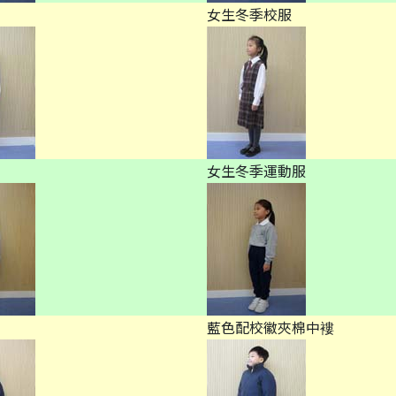
女生冬季校服
女生冬季運動服
藍色配校徽夾棉中褸