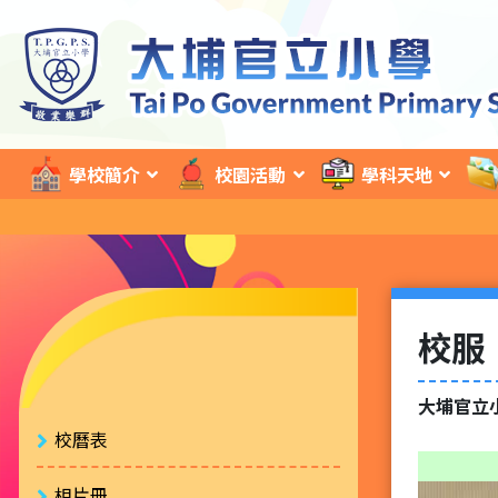
學校簡介
校園活動
學科天地
校服
大埔官立小
校曆表
相片冊