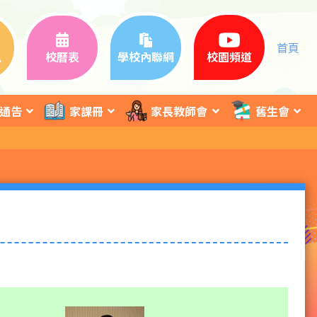
首頁
訊
校曆表
學校內聯網
校園頻道
通告
家課冊
家長教師會
舊生會