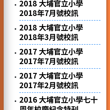
2018 大埔官立小學
2018年7月號校訊
2018 大埔官立小學
2018年3月號校訊
2017 大埔官立小學
2017年7月號校訊
2017 大埔官立小學
2017年2月號校訊
2016 大埔官立小學七十
周年校慶紀念特刊