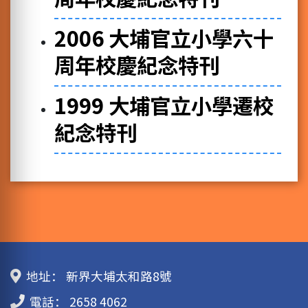
2006 大埔官立小學六十
周年校慶紀念特刊
1999 大埔官立小學遷校
紀念特刊
地址：
新界大埔太和路8號
電話：
2658 4062