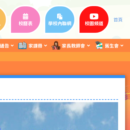
首頁
訊
校曆表
學校內聯網
校園頻道
通告
家課冊
家長教師會
舊生會