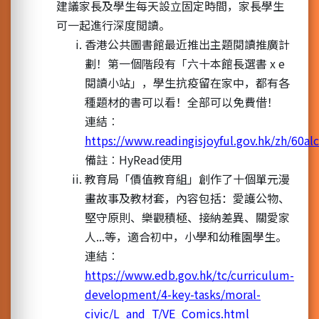
建議家長及學生每天設立固定時間，家長學生
可一起進行深度閲讀。
香港公共圖書館最近推出主題閱讀推廣計
劃！第一個階段有「六十本館長選書 x e
閱讀小站」，學生抗疫留在家中，都有各
種題材的書可以看！全部可以免費借！
連結︰
https://www.readingisjoyful.gov.hk/zh/60alc
備註︰HyRead使用
教育局「價值教育組」創作了十個單元漫
畫故事及教材套，內容包括：愛護公物、
堅守原則、樂觀積極、接納差異、關愛家
人...等，適合初中，小學和幼稚園學生。
連結︰
https://www.edb.gov.hk/tc/curriculum-
development/4-key-tasks/moral-
civic/L_and_T/VE_Comics.html